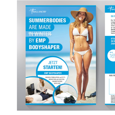
reduzieren"
wird de
Kampagne EMP Chair PLUS: "So
Kampag
bequem war
einfach
Beckenbodentraining noch nie"
Beckenb