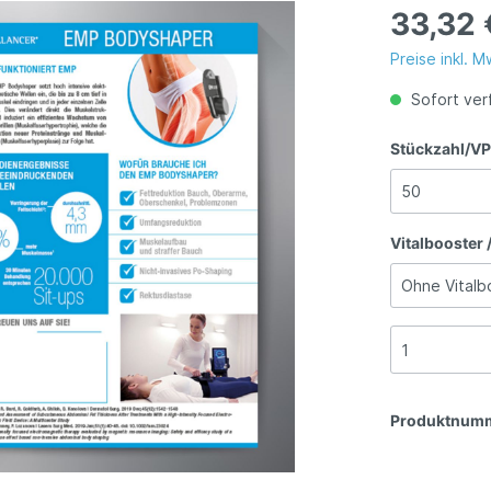
in Frühling noch schöner"
Meine Auszeit"
33,32 
Preise inkl. 
ne EMP Chair: "So
Kampagne EMP Bodys
Sofort ver
 war
"Summerbodies are m
odentraining noch nie"
Bodyshaper"
Stückzahl/VPE
Vitalbooster 
Produktnum