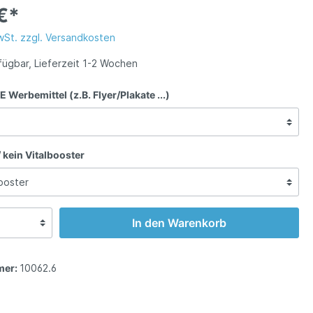
€*
Stoffwechsel aktivieren!"
MwSt. zzgl. Versandkosten
haper:
fügbar, Lieferzeit 1-2 Wochen
ade by
 Werbemittel (z.B. Flyer/Plakate ...)
/ kein Vitalbooster
In den Warenkorb
mer:
10062.6